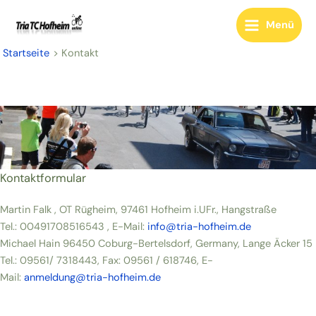
Zum
Inhalt
Menü
Main
springen
Startseite
Kontakt
Menu
Kontaktformular
Martin Falk , OT Rügheim, 97461 Hofheim i.UFr., Hangstraße
Tel.: 00491708516543 , E-Mail:
info@tria-hofheim.de
Michael Hain 96450 Coburg-Bertelsdorf, Germany, Lange Äcker 15
Tel.: 09561/ 7318443, Fax: 09561 / 618746, E-
Mail:
anmeldung@tria-hofheim.de