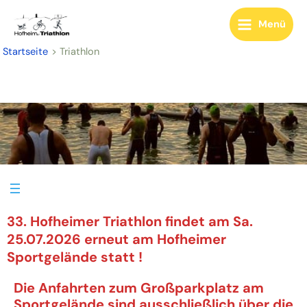
Zum
Inhalt
Menü
Main
springen
Startseite
Triathlon
Menu
33. Hofheimer Triathlon findet am Sa.
25.07.2026 erneut am Hofheimer
Sportgelände statt !
Die Anfahrten zum Großparkplatz am
Sportgelände sind ausschließlich über die