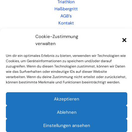
Triathlon
Haßbergritt
AGB’s
Kontakt
Weiteres
Cookie-Zustimmung
Links
verwalten
Um dir ein optimales Erlebnis zu bieten, verwenden wir Technologien wie
Cookies, um Geräteinformationen zu speichern und/oder darauf
zuzugreifen. Wenn du diesen Technologien zustimmst, können wir Daten
wie das Surfverhalten oder eindeutige IDs auf dieser Website
verarbeiten. Wenn du deine Zustimmung nicht erteilst oder zurückziehst,
können bestimmte Merkmale und Funktionen beeinträchtigt werden.
Akzeptieren
Impressum
Datenschutzerklärung
Ablehnen
Cookie-Richtlinie (EU)
Copyright © 2024 Tria Hofheim
Einstellungen ansehen