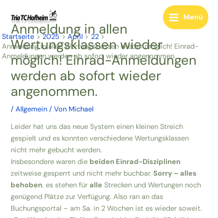
Zum
Inhalt
Menü
Main
Anmeldung in allen
springen
Startseite
2025
April
22
Wertungsklassen wieder
Menu
Anmeldung in allen Wertungsklassen wieder möglich! Einrad-
möglich! Einrad-Anmeldungen
Anmeldungen werden ab sofort wieder angenommen.
werden ab sofort wieder
angenommen.
/
Allgemein
/ Von
Michael
Leider hat uns das neue System einen kleinen Streich
gespielt und es konnten verschiedene Wertungsklassen
nicht mehr gebucht werden.
Insbesondere waren die
beiden Einrad-Disziplinen
zeitweise gesperrt und nicht mehr buchbar.
Sorry – alles
behoben
. es stehen für
alle
Strecken und Wertungen noch
genügend Plätze zur Verfügung. Also ran an das
Buchungsportal – am Sa. in 2 Wochen ist es wieder soweit.