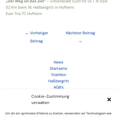
„Der Weg ist das Ziel“
– Entscheidet Euch für 25 / 41 bzw
52 Km beim 16. Haßbergritt in Hofheim.
Euer Tria TC Hofheim
Post
←
Vorheriger
Nächster Beitrag
navigation
Beitrag
→
News
Startseite
Triathlon
Haßbergritt
AGB’s
Kontakt
Cookie-Zustimmung
Weiteres
verwalten
Links
Um dir ein optimales Erlebnis zu bieten, verwenden wir Technologien wie