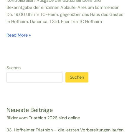
ab
Kontrollstellen, Ausgabe der Gutscheinbons und
sofort
Bekanntgabe der einzelnen Abläufe. Alles am kommenden
wieder
Do. 19:00 Uhr im TC-Heim, gegenüber des Haus des Gastes
angenommen.
in Hofheim. Dauer ca. 1 Std. Euer Tria TC Hofheim
2.
Read More »
Vorbesprechung
zum
16.
Haßbergritt
Suchen
am
Suchen
Do.
24.04.2025
Neueste Beiträge
Bilder vom Triathlon 2026 sind online
33. Hofheimer Triathlon – die letzten Vorbereitungen laufen