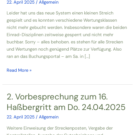
22. April 2025
/
Allgemein
Leider hat uns das neue System einen kleinen Streich
gespielt und es konnten verschiedene Wertungsklassen
nicht mehr gebucht werden. Insbesondere waren die beiden
Einrad-Disziplinen zeitweise gesperrt und nicht mehr
buchbar. Sorry – alles behoben. es stehen für alle Strecken
und Wertungen noch genügend Plätze zur Verfügung. Also
ran an das Buchungsportal – am Sa. in […]
Anmeldung
Read More »
in
allen
Wertungsklassen
2. Vorbesprechung zum 16.
wieder
Haßbergritt am Do. 24.04.2025
möglich!
Einrad-
22. April 2025
/
Allgemein
Anmeldungen
werden
Weitere Einweisung der Streckenposten, Vergabe der